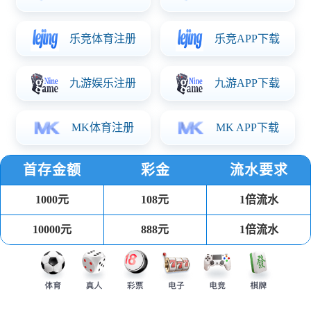
的高位传控足球一度让球迷看到希望，但随着赛季深
入，球队进攻端失去支点的困境愈发明显。这位澳大
利亚教头倡导的激进打法，在缺少传统中锋支撑的情
况下，正面临严峻考验——球迷不禁要问：这套传控
体系，究竟还能支撑热刺走多远？